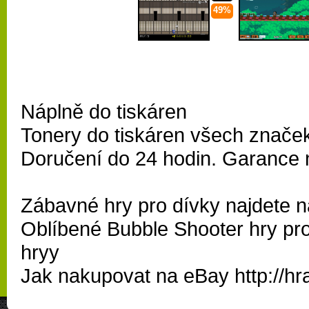
49%
Náplně do tiskáren
Tonery do tiskáren všech znače
Doručení do 24 hodin. Garance 
Zábavné
hry pro dívky
najdete n
Oblíbené
Bubble Shooter
hry pr
hryy
Jak nakupovat na eBay
http://h