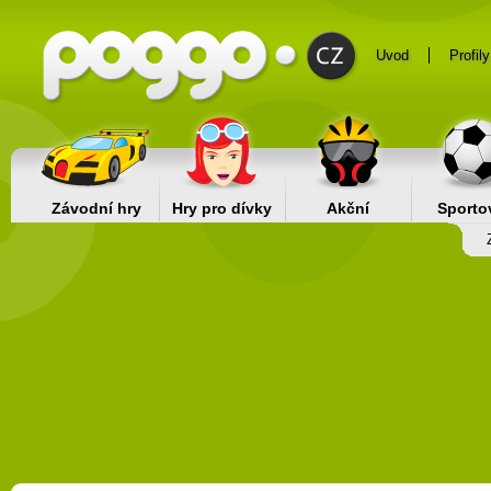
Uvod
Profily
Závodní hry
Hry pro dívky
Akční
Sporto