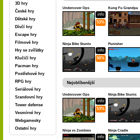
3D hry
Undercover Ops
Kung Fu Grandpa
České hry
info
Dětské hry
53%
Dívčí hry
Escape hry
Filmové hry
Ninja Bike Stunts
Punisher
Hry se zvířátky
info
Klučičí hry
50%
Pacman hry
Postřehové hry
RPG hry
Nejoblíbenější
Seriálové hry
Undercover Ops
Ninja Bike Stunts
Srandovní hry
info
Tower defense
53%
Vesmírné hry
Webgamesky
Ostatní hry
Ninja vs Zombies
Ninja Cradle
info