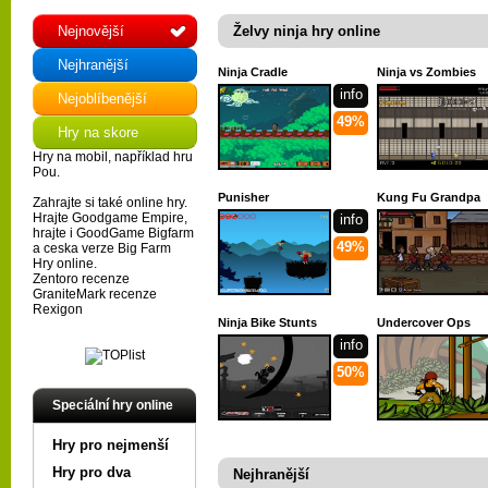
Nejnovější
Želvy ninja hry online
Nejhranější
Ninja Cradle
Ninja vs Zombies
info
Nejoblíbenější
49%
Hry na skore
Hry na mobil
, například hru
Pou
.
Punisher
Kung Fu Grandpa
Zahrajte si také
online hry
.
Hrajte
Goodgame Empire
,
info
hrajte i
GoodGame Bigfarm
49%
a ceska verze
Big Farm
Hry online
.
Zentoro recenze
GraniteMark recenze
Rexigon
Ninja Bike Stunts
Undercover Ops
info
50%
Speciální hry online
Hry pro nejmenší
Hry pro dva
Nejhranější