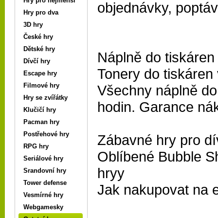
Hry pro nejmenší
objednávky, poptáv
Hry pro dva
3D hry
České hry
Dětské hry
Náplně do tiskáren
Dívčí hry
Tonery do tiskáren
Escape hry
Filmové hry
Všechny náplně do 
Hry se zvířátky
hodin. Garance ná
Klučičí hry
Pacman hry
Postřehové hry
Zábavné
hry pro d
RPG hry
Oblíbené
Bubble S
Seriálové hry
hryy
Srandovní hry
Tower defense
Jak nakupovat na 
Vesmírné hry
Webgamesky