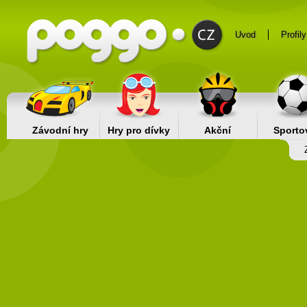
Uvod
Profily
Závodní hry
Hry pro dívky
Akční
Sporto