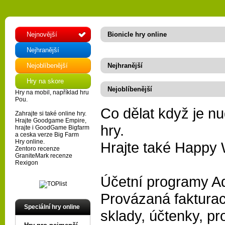
Nejnovější
Bionicle hry online
Nejhranější
Nejoblíbenější
Nejhranější
Hry na skore
Nejoblíbenější
Hry na mobil
, například hru
Pou
.
Co dělat když je nu
Zahrajte si také
online hry
.
Hrajte
Goodgame Empire
,
hry.
hrajte i
GoodGame Bigfarm
a ceska verze
Big Farm
Hry online
.
Hrajte také
Happy 
Zentoro recenze
GraniteMark recenze
Rexigon
Účetní programy 
Provázaná faktura
Speciální hry online
sklady, účtenky, pr