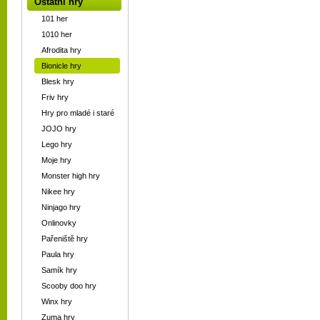
Ostatní hry
101 her
1010 her
Afrodita hry
Bionicle hry
Blesk hry
Friv hry
Hry pro mladé i staré
JOJO hry
Lego hry
Moje hry
Monster high hry
Nikee hry
Ninjago hry
Onlinovky
Pařeniště hry
Paula hry
Samík hry
Scooby doo hry
Winx hry
Zuma hry