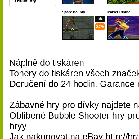
Ostatní hry
Space Bounty
Marvel Tribute
info
53%
Náplně do tiskáren
Tonery do tiskáren všech znače
Doručení do 24 hodin. Garance 
Zábavné
hry pro dívky
najdete n
Oblíbené
Bubble Shooter
hry pr
hryy
Jak nakupovat na eBay
http://h