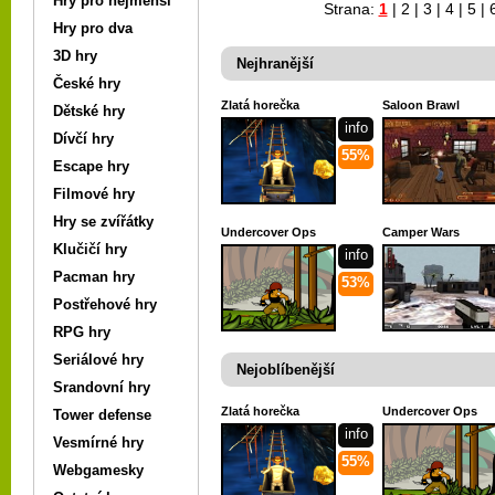
Hry pro nejmenší
Strana:
1
|
2
|
3
|
4
|
5
|
Hry pro dva
3D hry
Nejhranější
České hry
Zlatá horečka
Saloon Brawl
Dětské hry
info
Dívčí hry
55%
Escape hry
Filmové hry
Hry se zvířátky
Undercover Ops
Camper Wars
Klučičí hry
info
Pacman hry
53%
Postřehové hry
RPG hry
Seriálové hry
Nejoblíbenější
Srandovní hry
Zlatá horečka
Undercover Ops
Tower defense
info
Vesmírné hry
55%
Webgamesky