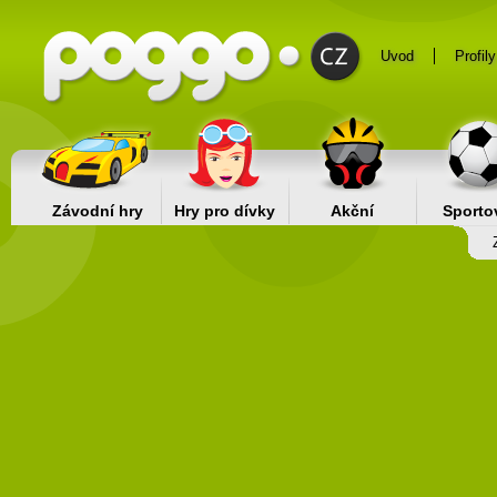
Uvod
Profily
Závodní hry
Hry pro dívky
Akční
Sporto