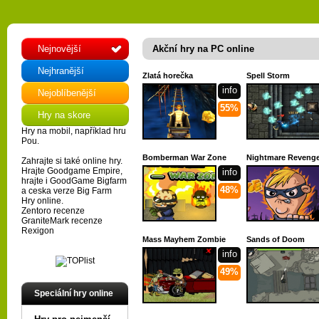
Nejnovější
Akční hry na PC online
Nejhranější
Zlatá horečka
Spell Storm
info
Nejoblíbenější
55%
Hry na skore
Hry na mobil
, například hru
Pou
.
Bomberman War Zone
Nightmare Reveng
Zahrajte si také
online hry
.
Hrajte
Goodgame Empire
,
info
hrajte i
GoodGame Bigfarm
48%
a ceska verze
Big Farm
Hry online
.
Zentoro recenze
GraniteMark recenze
Rexigon
Mass Mayhem Zombie
Sands of Doom
info
49%
Speciální hry online