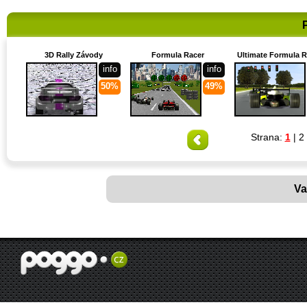
3D Rally Závody
Formula Racer
Ultimate Formula 
info
info
50%
49%
Strana:
1
|
2
Va