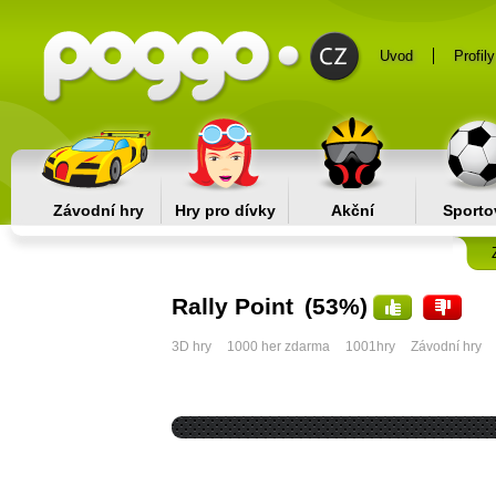
Uvod
Profily
Závodní hry
Hry pro dívky
Akční
Sporto
Rally Point
(53%)
3D hry
1000 her zdarma
1001hry
Závodní hry