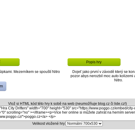
í
Popis hry
šipkami. Mezerníkem se spouští Nitro
Dojeť jako první v závodě který se kon
pozor abys nerozbil moc auto kolizemi a
Nitro.
ům
Vlož si HTML kód této hry k sobě na web (neumožňuje blog.cz či lide.cz!)
Velikost vložené hry: