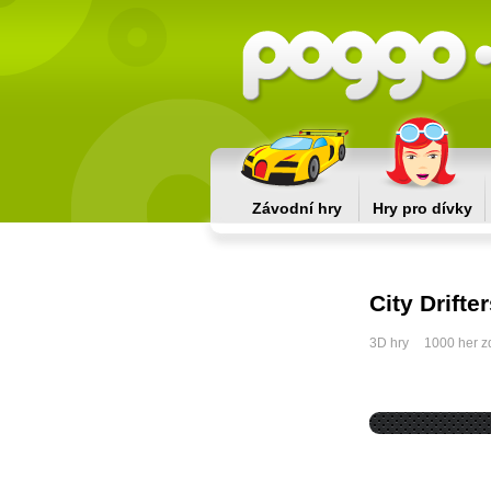
Závodní hry
Hry pro dívky
City Drifte
3D hry
1000 her 