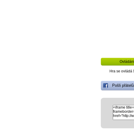
Ovládán
Hra se ovládá 
Pošli přátel