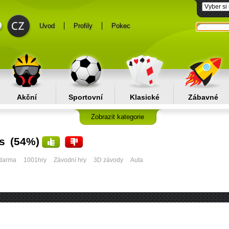
Uvod
Profily
Pokec
Akční
Sportovní
Klasické
Zábavné
Zobrazit kategorie
rs
(54%)
zdarma
1001hry
Závodní hry
3D závody
Auta