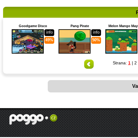
Goodgame Disco
Pang Pirate
Melon Mango Ma
info
info
49%
50%
Strana:
1
|
2
Va