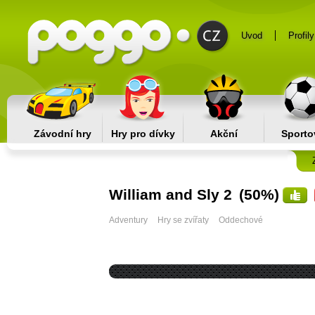
Uvod
Profily
Závodní hry
Hry pro dívky
Akční
Sporto
William and Sly 2
(50%)
Adventury
Hry se zvířaty
Oddechové