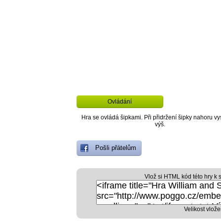
Ovládání
Hra se ovládá šipkami. Při přidržení šipky nahoru vy
výš.
Pošli přátelům
Vlož si HTML kód této hry k 
Velikost vlože