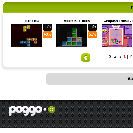
Tetrix hra
Boom Box Tetris
Vanquish Those Vi
info
info
49%
51%
Strana:
1
|
2
Va