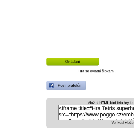
Ovládání
Hra se ovládá šipkami.
Pošli přátelům
Vlož si HTML kód této hry k 
Velikost vlože