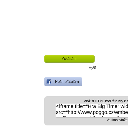
Ovládání
Myší.
Pošli přátelům
Vlož si HTML kód této hry k 
Velikost vlože