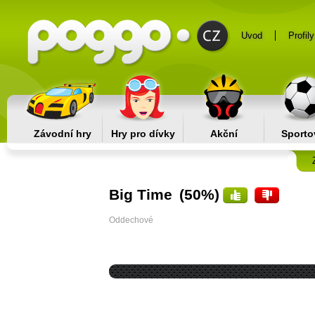
Uvod
Profily
Závodní hry
Hry pro dívky
Akční
Sporto
Big Time
(50%)
Oddechové