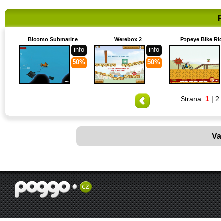
Bloomo Submarine
Werebox 2
Popeye Bike Ri
info
info
50%
50%
Strana:
1
|
2
Va