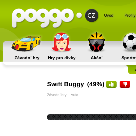
Uvod
Profily
Závodní hry
Hry pro dívky
Akční
Sporto
Swift Buggy
(49%)
Závodní hry
Auta