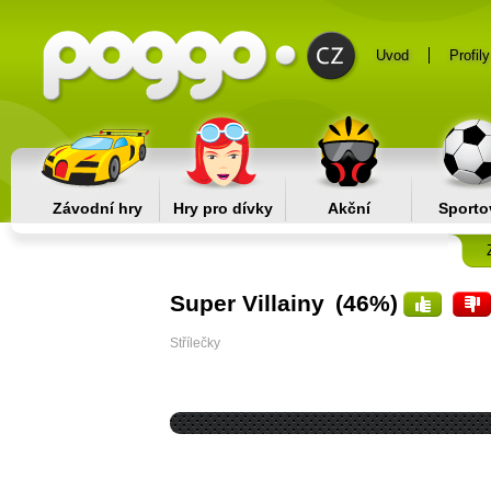
Uvod
Profily
Závodní hry
Hry pro dívky
Akční
Sporto
Super Villainy
(46%)
Střílečky