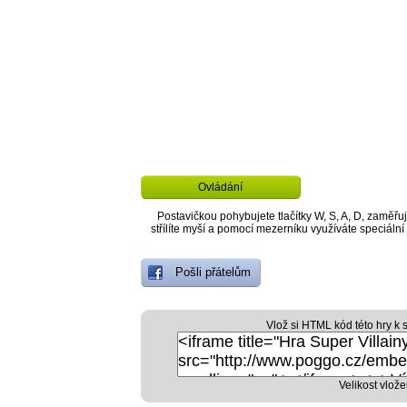
Ovládání
Postavičkou pohybujete tlačítky W, S, A, D, zaměřu
střílíte myší a pomocí mezerníku využíváte speciální
Pošli přátelům
Vlož si HTML kód této hry k 
Velikost vlože