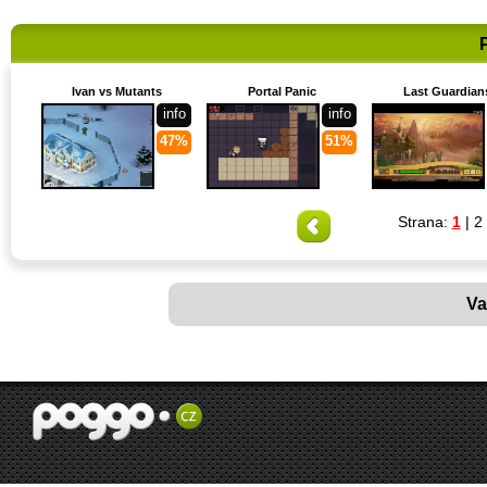
Ivan vs Mutants
Portal Panic
Last Guardian
info
info
47%
51%
Strana:
1
|
2
Va