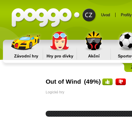
Uvod
Profily
Závodní hry
Hry pro dívky
Akční
Sporto
Out of Wind
(49%)
Logické hry