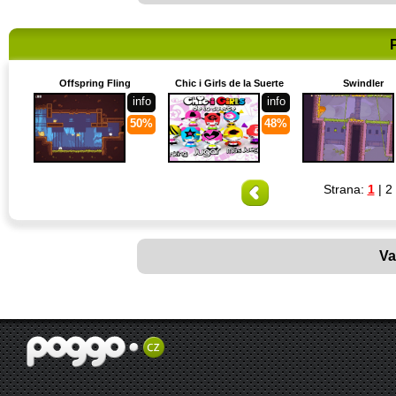
Offspring Fling
Chic i Girls de la Suerte
Swindler
info
info
50%
48%
Strana:
1
|
2
Va