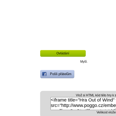
Ovládání
Myší.
Pošli přátelům
Vlož si HTML kód této hry k 
Velikost vlože