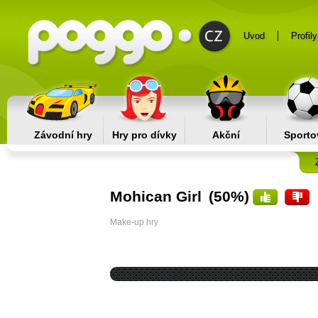
Uvod
Profily
Závodní hry
Hry pro dívky
Akční
Sporto
Mohican Girl
(50%)
Make-up hry