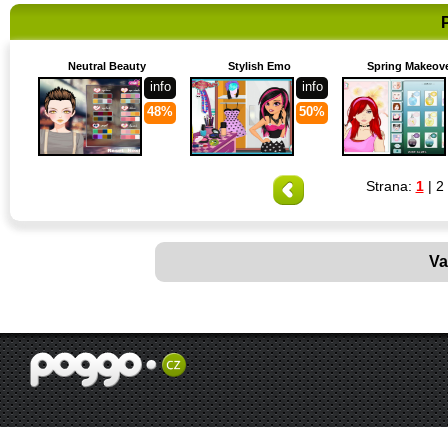
Neutral Beauty
Stylish Emo
Spring Makeov
info
info
48%
50%
Strana:
1
|
2
Va