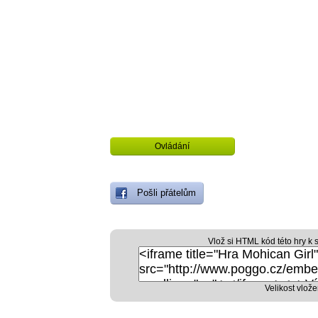
Ovládání
Pošli přátelům
Vlož si HTML kód této hry k 
Velikost vlože