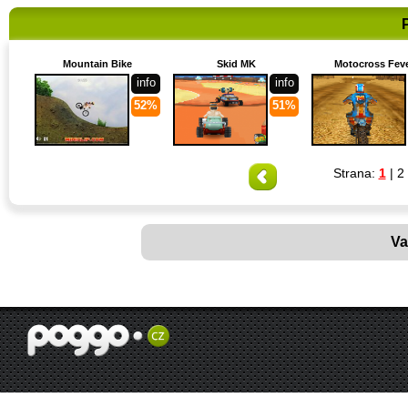
Mountain Bike
Skid MK
Motocross Fev
info
info
52%
51%
Strana:
1
|
2
Va