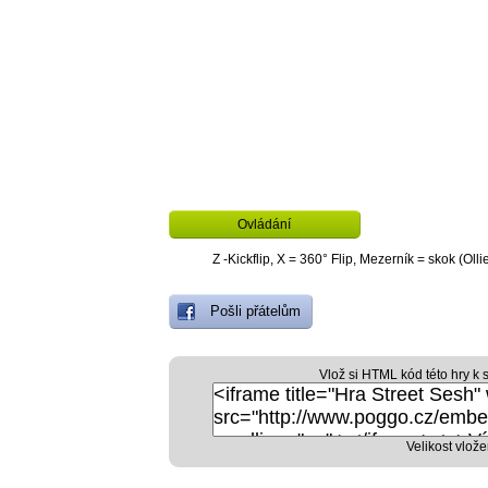
Ovládání
Z -Kickflip, X = 360° Flip, Mezerník = skok (Olli
Pošli přátelům
Vlož si HTML kód této hry k 
Velikost vlože