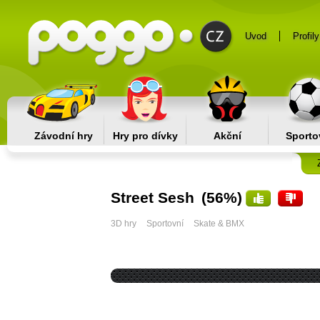
Uvod
Profily
Závodní hry
Hry pro dívky
Akční
Sporto
Street Sesh
(56%)
3D hry
Sportovní
Skate & BMX