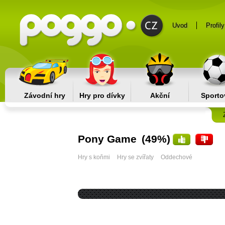
Uvod
Profily
Závodní hry
Hry pro dívky
Akční
Sporto
Pony Game
(49%)
Hry s koňmi
Hry se zvířaty
Oddechové