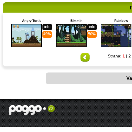
Angry Turtle
Bimmin
Rainbow
info
info
49%
50%
Strana:
1
|
2
Va