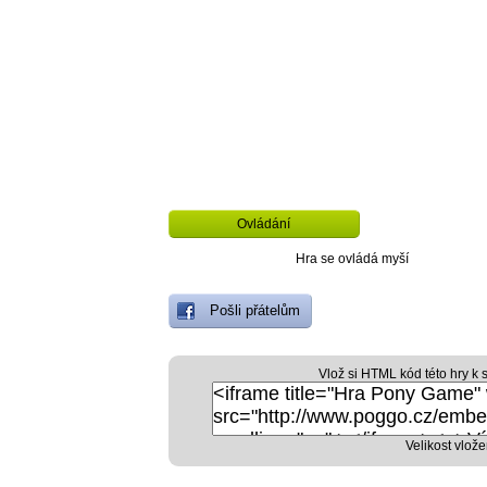
Ovládání
Hra se ovládá myší
Pošli přátelům
Vlož si HTML kód této hry k 
Velikost vlože