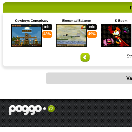
Cowboys Conspiracy
Elemental Balance
K Boom
info
info
48%
49%
St
Va