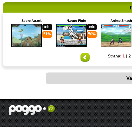
Spore Attack
Naruto Fight
Anime Smash
info
info
51%
50%
Strana:
1
|
2
Va