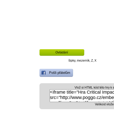
Ovládání
šipky, mezerník, Z, X
Pošli přátelům
Vlož si HTML kód této hry k 
Velikost vlože