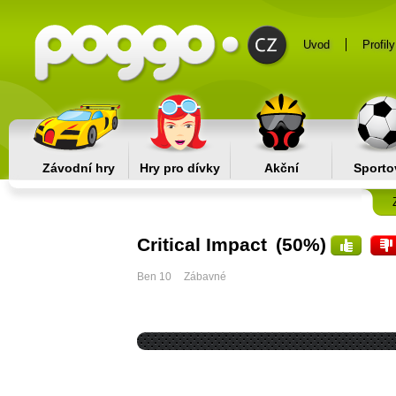
Uvod
Profily
Závodní hry
Hry pro dívky
Akční
Sporto
Critical Impact
(50%)
Ben 10
Zábavné