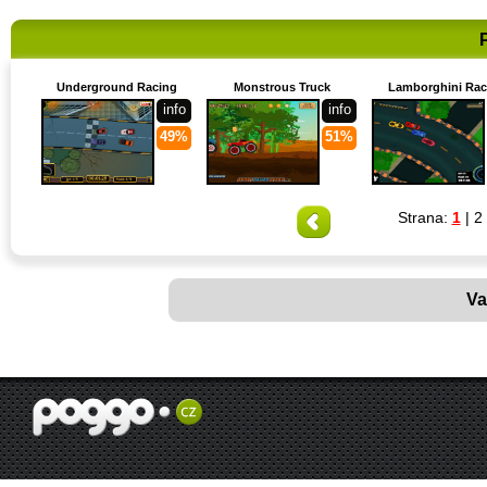
Underground Racing
Monstrous Truck
Lamborghini Rac
info
info
49%
51%
Strana:
1
|
2
Va