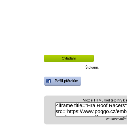
Ovládání
Šipkami.
Pošli přátelům
Vlož si HTML kód této hry k 
Velikost vlože